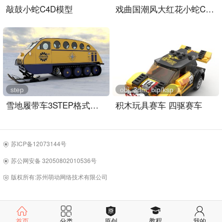
敲鼓小蛇C4D模型
戏曲国潮风大红花小蛇C4D模型
step
obj, 3dm, bip/ksp
雪地履带车3STEP格式图纸
积木玩具赛车 四驱赛车
苏ICP备12073144号
苏公网安备 32050802010536号
版权所有:苏州萌动网络技术有限公司
教程
首页
分类
原创
我的