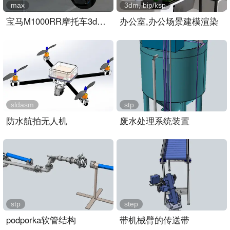
max
3dm, bip/ksp
宝马M1000RR摩托车3dmax模型
办公室,办公场景建模渲染
sldasm
stp
防水航拍无人机
废水处理系统装置
stp
step
podporka软管结构
带机械臂的传送带