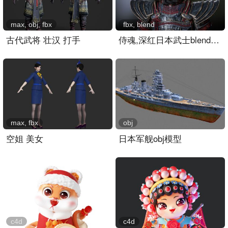
max, obj, fbx
fbx, blend
古代武将 壮汉 打手
侍魂,深红日本武士blender模型,4K贴图
max, fbx
obj
空姐 美女
日本军舰obj模型
c4d
c4d