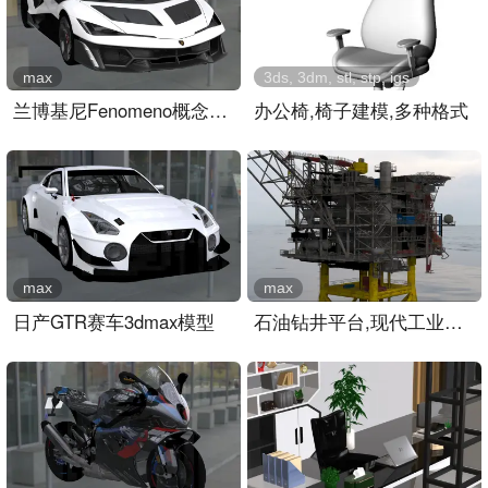
max
3ds, 3dm, stl, stp, igs
兰博基尼Fenomeno概念超跑
办公椅,椅子建模,多种格式
max
max
日产GTR赛车3dmax模型
石油钻井平台,现代工业建筑设施