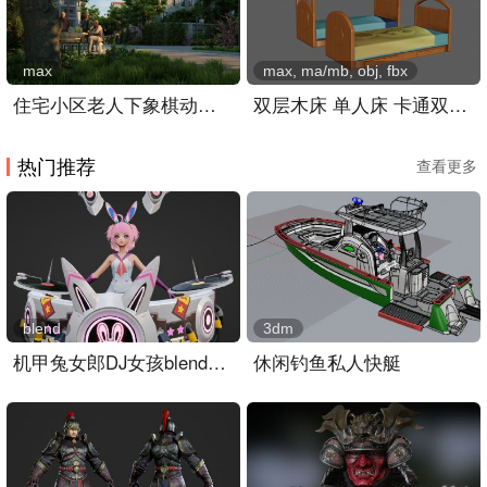
max
max, ma/mb, obj, fbx
住宅小区老人下象棋动画,老人休闲生活场景
双层木床 单人床 卡通双人床
热门推荐
查看更多
blend
3dm
机甲兔女郎DJ女孩blender模型
休闲钓鱼私人快艇