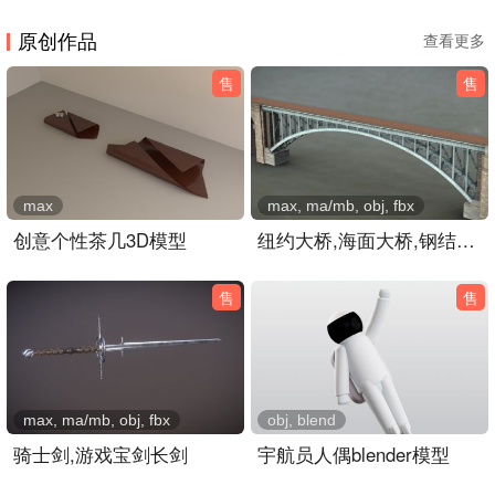
原创作品
查看更多
售
售
max
max, ma/mb, obj, fbx
创意个性茶几3D模型
纽约大桥,海面大桥,钢结构公路大桥3dmaya模型
售
售
max, ma/mb, obj, fbx
obj, blend
骑士剑,游戏宝剑长剑
宇航员人偶blender模型