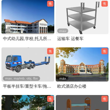
售
售
max
max
中式幼儿园,学校,托儿所教学楼3dmax模型
运输车 运餐车
售
售
max, ma/mb, obj, fbx
max
平板半挂车/重型卡车/拖车/平板车
欧式酒店办公楼
售
售