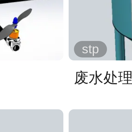
stp
废水处