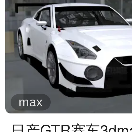
max
日产GTR赛车3dm