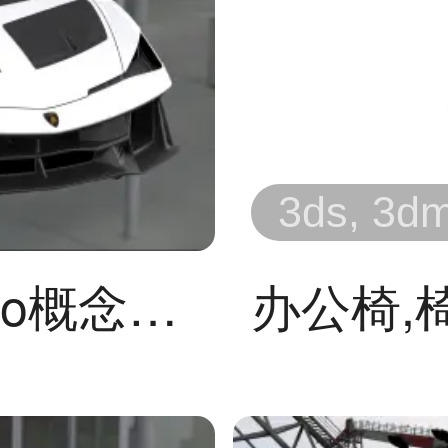
3ds, 3dm,
兰博基尼Fenomeno概念超跑
办公椅,