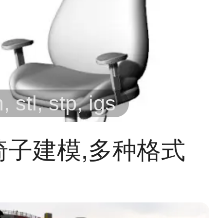
 stl, stp, igs
椅子建模,多种格式