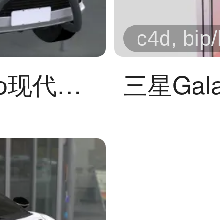
c4d, bip
丰田海拉克斯 Revo现代越野皮卡