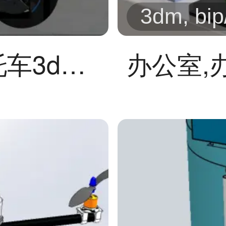
3dm, bip
宝马M1000RR摩托车3dmax模型
办公室,