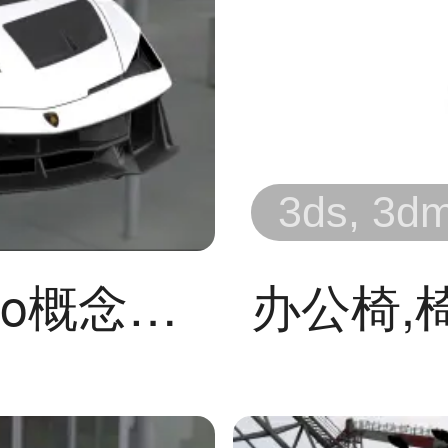
3ds, 3dm,
兰博基尼Fenomeno概念超跑
办公椅,