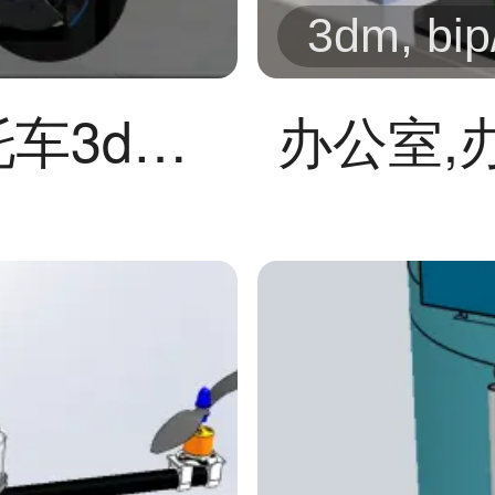
3dm, bip
宝马M1000RR摩托车3dmax模型
办公室,