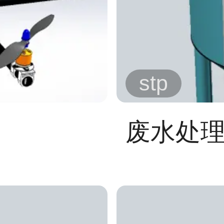
stp
废水处