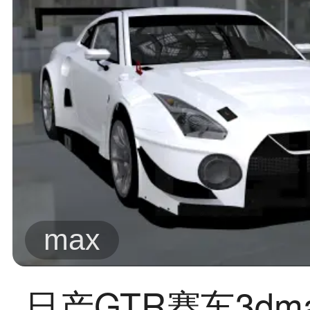
max
日产GTR赛车3dm