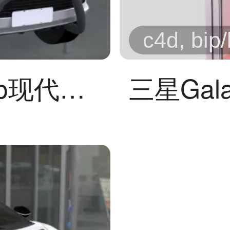
c4d, bip
丰田海拉克斯 Revo现代越野皮卡