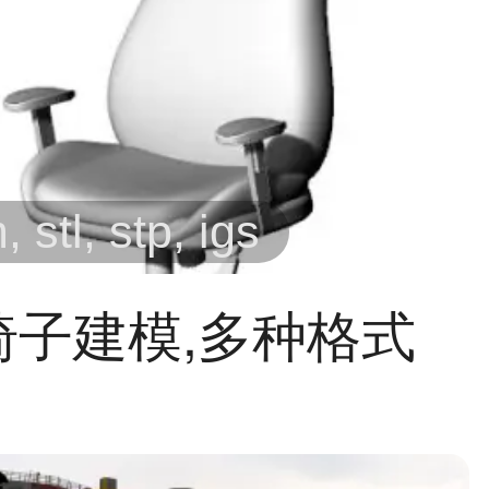
 stl, stp, igs
椅子建模,多种格式