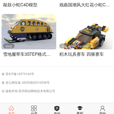
敲鼓小蛇C4D模型
戏曲国潮风大红花小蛇C4D模型
step
obj, 3dm, bip/ksp
雪地履带车3STEP格式图纸
积木玩具赛车 四驱赛车
苏ICP备12073144号
苏公网安备 32050802010536号
版权所有:苏州萌动网络技术有限公司
教程
首页
分类
原创
我的