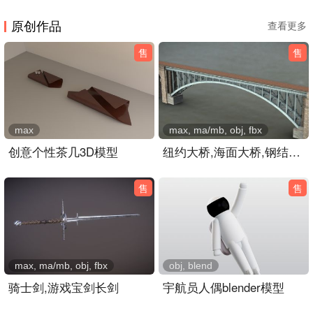
原创作品
查看更多
售
售
max
max, ma/mb, obj, fbx
创意个性茶几3D模型
纽约大桥,海面大桥,钢结构公路大桥3dmaya模型
售
售
max, ma/mb, obj, fbx
obj, blend
骑士剑,游戏宝剑长剑
宇航员人偶blender模型