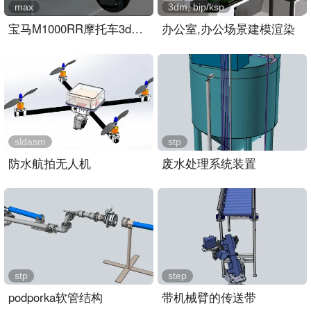
max
3dm, bip/ksp
宝马M1000RR摩托车3dmax模型
办公室,办公场景建模渲染
sldasm
stp
防水航拍无人机
废水处理系统装置
stp
step
podporka软管结构
带机械臂的传送带