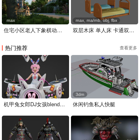
max
max, ma/mb, obj, fbx
住宅小区老人下象棋动画,老人休闲生活场景
双层木床 单人床 卡通双人床
热门推荐
查看更多
blend
3dm
机甲兔女郎DJ女孩blender模型
休闲钓鱼私人快艇