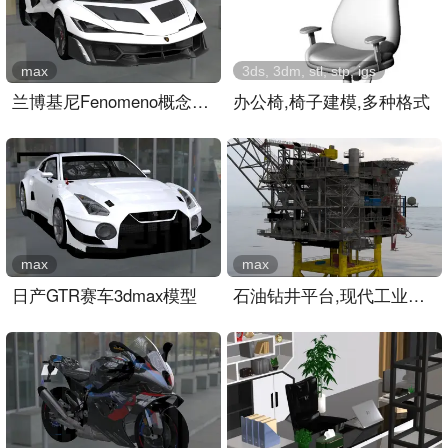
max
3ds, 3dm, stl, stp, igs
兰博基尼Fenomeno概念超跑
办公椅,椅子建模,多种格式
max
max
日产GTR赛车3dmax模型
石油钻井平台,现代工业建筑设施