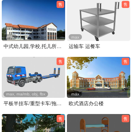
售
售
max
max
中式幼儿园,学校,托儿所教学楼3dmax模型
运输车 运餐车
售
售
max, ma/mb, obj, fbx
max
平板半挂车/重型卡车/拖车/平板车
欧式酒店办公楼
售
售