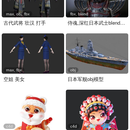
max, obj, fbx
fbx, blend
古代武将 壮汉 打手
侍魂,深红日本武士blender模型,4K贴图
max, fbx
obj
空姐 美女
日本军舰obj模型
c4d
c4d