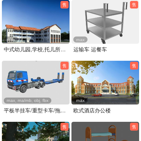
售
售
max
max
中式幼儿园,学校,托儿所教学楼3dmax模型
运输车 运餐车
售
售
max, ma/mb, obj, fbx
max
平板半挂车/重型卡车/拖车/平板车
欧式酒店办公楼
售
售