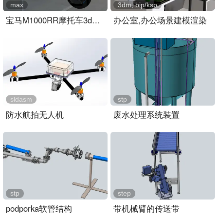
max
3dm, bip/ksp
宝马M1000RR摩托车3dmax模型
办公室,办公场景建模渲染
sldasm
stp
防水航拍无人机
废水处理系统装置
stp
step
podporka软管结构
带机械臂的传送带