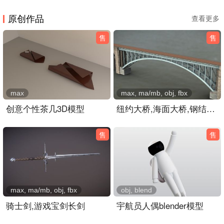
原创作品
查看更多
售
售
max
max, ma/mb, obj, fbx
创意个性茶几3D模型
纽约大桥,海面大桥,钢结构公路大桥3dmaya模型
售
售
max, ma/mb, obj, fbx
obj, blend
骑士剑,游戏宝剑长剑
宇航员人偶blender模型