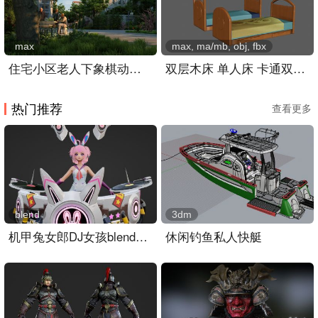
max
max, ma/mb, obj, fbx
住宅小区老人下象棋动画,老人休闲生活场景
双层木床 单人床 卡通双人床
热门推荐
查看更多
blend
3dm
机甲兔女郎DJ女孩blender模型
休闲钓鱼私人快艇