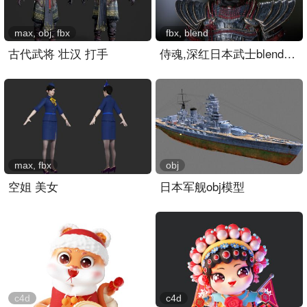
max, obj, fbx
fbx, blend
古代武将 壮汉 打手
侍魂,深红日本武士blender模型,4K贴图
max, fbx
obj
空姐 美女
日本军舰obj模型
c4d
c4d