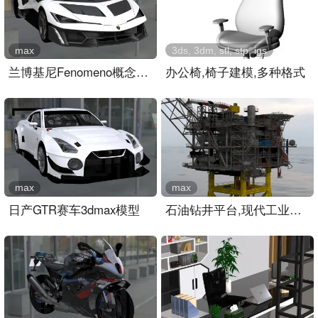
max
3ds, 3dm, stl, stp, igs
兰博基尼Fenomeno概念超跑
办公椅,椅子建模,多种格式
max
max
日产GTR赛车3dmax模型
石油钻井平台,现代工业建筑设施