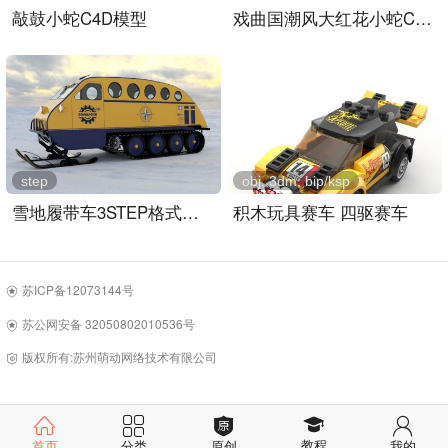
敲鼓小蛇C4D模型
戏曲国潮风大红花小蛇C4D模型
step
obj, 3dm, bip/ksp
雪地履带车3STEP格式图纸
积木玩具赛车 四驱赛车
苏ICP备12073144号
苏公网安备 32050802010536号
版权所有:苏州萌动网络技术有限公司
教程
首页
分类
原创
我的