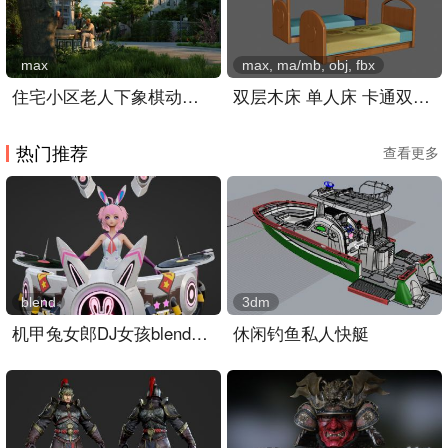
max
max, ma/mb, obj, fbx
住宅小区老人下象棋动画,老人休闲生活场景
双层木床 单人床 卡通双人床
热门推荐
查看更多
blend
3dm
机甲兔女郎DJ女孩blender模型
休闲钓鱼私人快艇