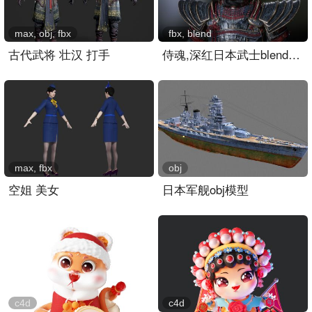
max, obj, fbx
fbx, blend
古代武将 壮汉 打手
侍魂,深红日本武士blender模型,4K贴图
max, fbx
obj
空姐 美女
日本军舰obj模型
c4d
c4d