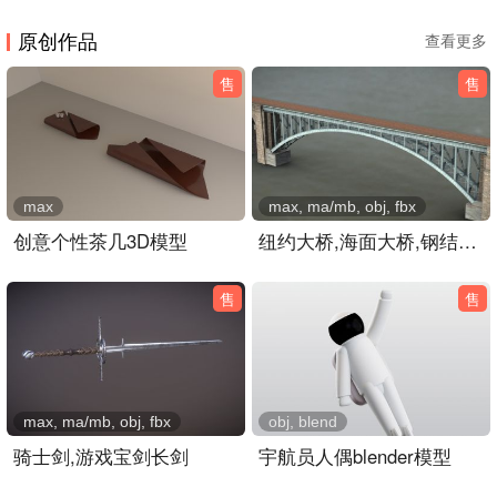
原创作品
查看更多
售
售
max
max, ma/mb, obj, fbx
创意个性茶几3D模型
纽约大桥,海面大桥,钢结构公路大桥3dmaya模型
售
售
max, ma/mb, obj, fbx
obj, blend
骑士剑,游戏宝剑长剑
宇航员人偶blender模型