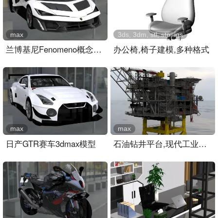
max
3ds, 3dm, stl, stp, igs
兰博基尼Fenomeno概念超跑
办公椅,椅子建模,多种格式
max
max
日产GTR赛车3dmax模型
石油钻井平台,现代工业建筑设施