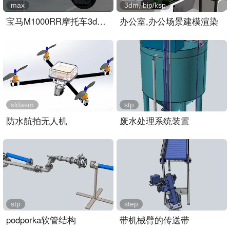
max
3dm, bip/ksp
宝马M1000RR摩托车3dmax模型
办公室,办公场景建模渲染
sldasm
stp
防水航拍无人机
废水处理系统装置
stp
step
podporka软管结构
带机械臂的传送带