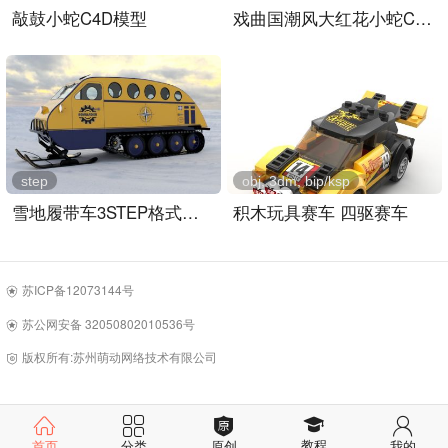
敲鼓小蛇C4D模型
戏曲国潮风大红花小蛇C4D模型
step
obj, 3dm, bip/ksp
雪地履带车3STEP格式图纸
积木玩具赛车 四驱赛车
苏ICP备12073144号
苏公网安备 32050802010536号
版权所有:苏州萌动网络技术有限公司
教程
首页
分类
原创
我的