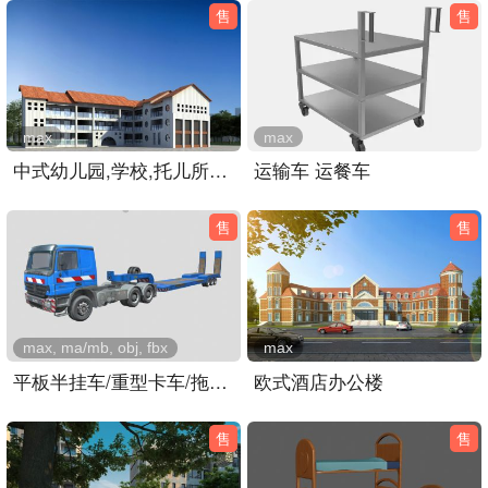
售
售
max
max
中式幼儿园,学校,托儿所教学楼3dmax模型
运输车 运餐车
售
售
max, ma/mb, obj, fbx
max
平板半挂车/重型卡车/拖车/平板车
欧式酒店办公楼
售
售