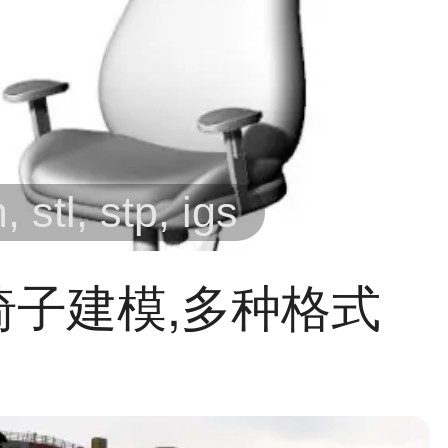
 stl, stp, igs
椅子建模,多种格式