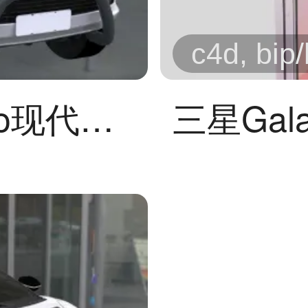
c4d, bip
丰田海拉克斯 Revo现代越野皮卡