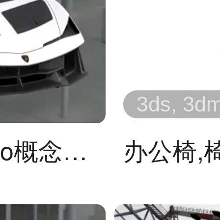
3ds, 3dm,
兰博基尼Fenomeno概念超跑
办公椅,