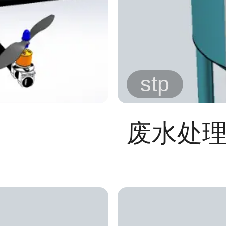
stp
废水处