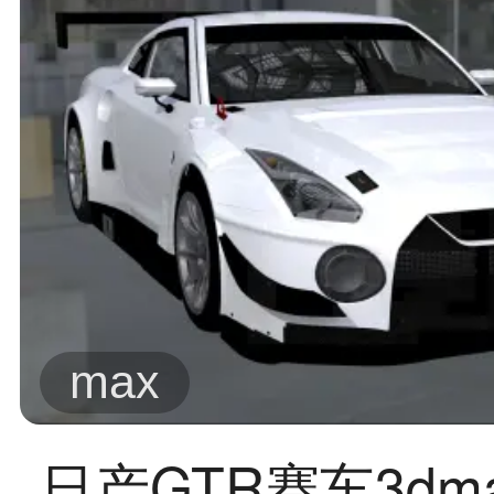
max
日产GTR赛车3dm