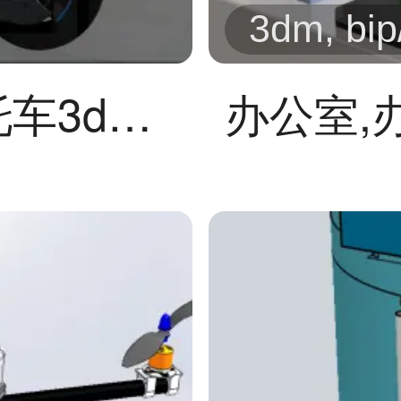
3dm, bip
宝马M1000RR摩托车3dmax模型
办公室,