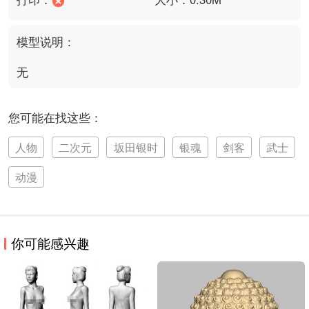
模型说明：
无
您可能在找这些：
人物
二次元
坂田银时
银魂
剑客
武士
动漫
你可能感兴趣