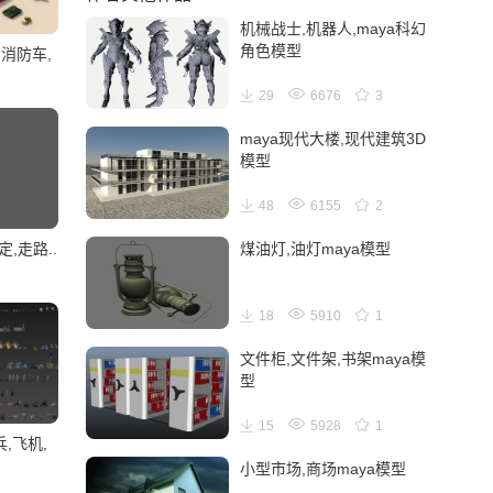
机械战士,机器人,maya科幻
角色模型
,消防车,
29
6676
3
maya现代大楼,现代建筑3D
模型
48
6155
2
,走路..
煤油灯,油灯maya模型
18
5910
1
文件柜,文件架,书架maya模
型
15
5928
1
,飞机,
小型市场,商场maya模型