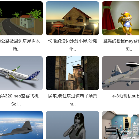
镇公路及周边房屋树木
傍晚的海边沙滩小屋,沙滩
跳舞的松鼠maya
场..
伞..
图..
A320 neo空客飞机
民宅,老住房过道巷子场景
e-3预警机su
Soli..
m..