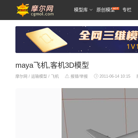
模型库
原创模型
专栏
maya飞机,客机3D模型
摩尔网
/
运输模型
/
飞机
报错/举报
2011-06-14 10:15