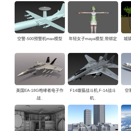
空警-500预警机max模型
年轻女子maya模型,带绑定
城
美国EA-18G咆哮者电子作
F14雄猫战斗机,F-14战斗
空客
战..
机..