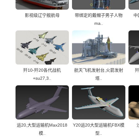
影视级辽宁舰航母
带绑定的戴帽子男子人物
中
ma..
歼10-歼20各代战机
航天飞机发射台,火箭发射
歼
+su27,3..
塔..
运20,大型运输机Max2018
Y20运20大型运输机FBX模
模..
型..