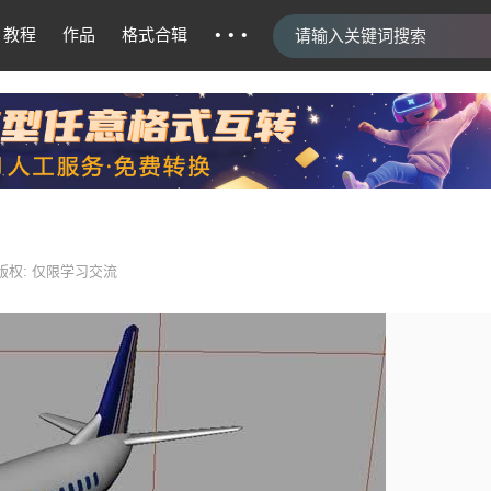
···
教程
作品
格式合辑
版权: 仅限学习交流