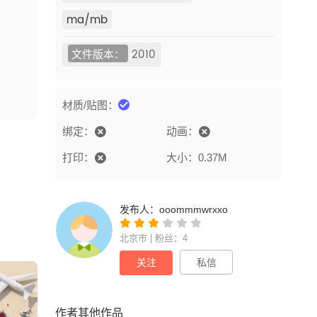
ma/mb
文件版本：
2010
材质/贴图：
绑定：
动画：
打印：
大小：0.37M
发布人：
ooommmwrxxo
北京市 | 粉丝：4
关注
私信
作者其他作品