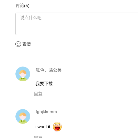
评论(5)
表情
紅色、蒲公英
我要下载
回复
fghjklmmm
i want it
回复