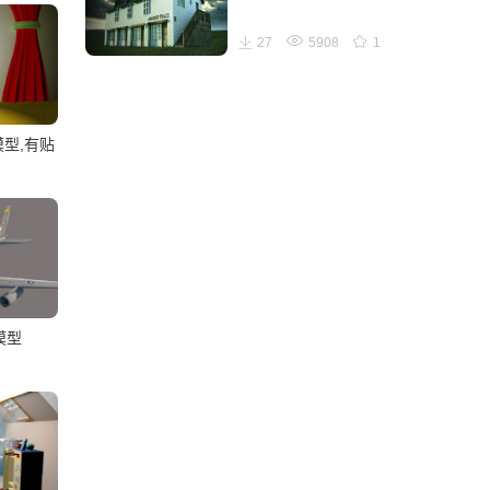
27
5908
1
模型,有贴
模型