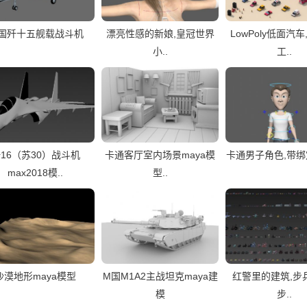
国歼十五舰载战斗机
漂亮性感的新娘,皇冠世界
LowPoly低面汽车
小..
工..
16（苏30）战斗机
卡通客厅室内场景maya模
卡通男子角色,带绑定
max2018模..
型..
沙漠地形maya模型
M国M1A2主战坦克maya建
红警里的建筑,步兵
模
步..