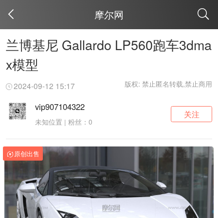
摩尔网
取消
兰博基尼 Gallardo LP560跑车3dma
x模型
版权: 禁止匿名转载,禁止商用
2024-09-12 15:17
vip907104322
关注
未知位置 | 粉丝：0
原创出售