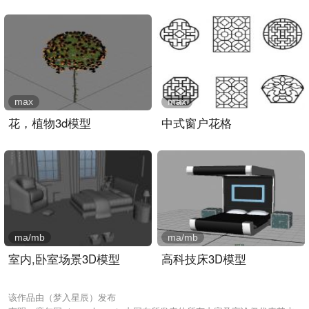
max
max
花，植物3d模型
中式窗户花格
ma/mb
ma/mb
室内,卧室场景3D模型
高科技床3D模型
该作品由（梦入星辰）发布