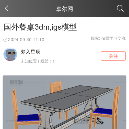
摩尔网
取消
国外餐桌3dm,igs模型
版权: 仅限学习交流
2024-09-30 11:10
梦入星辰
关注
未知位置 | 粉丝：1