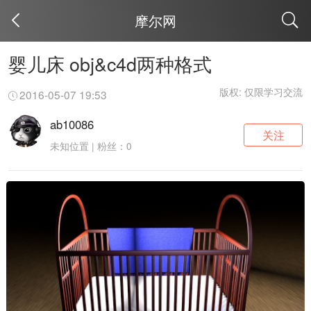
摩尔网
取消
婴儿床 obj&c4d两种格式
版权: 仅限学习交流
2016-05-07 19:53
ab10086
关注
未知位置 | 粉丝：0