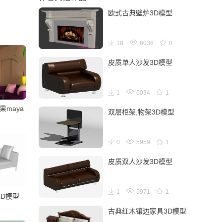
欧式古典壁炉3D模型
18
6036
0
皮质单人沙发3D模型
1
6034
1
maya
双层柜架,物架3D模型
0
5959
1
皮质双人沙发3D模型
1
5971
1
4D模型
古典红木镶边家具3D模型