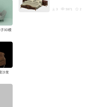
3
5971
2
子3D模
皮沙发