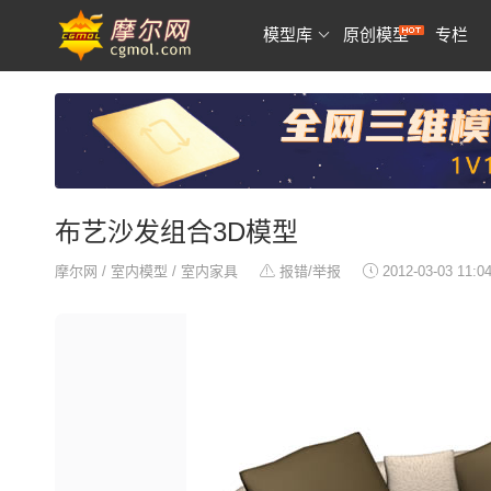
模型库
原创模型
专栏
布艺沙发组合3D模型
摩尔网
/
室内模型
/
室内家具
报错/举报
2012-03-03 11:0