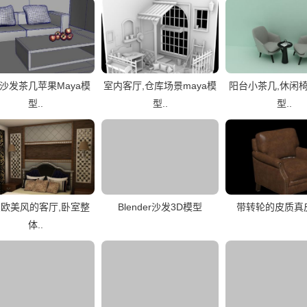
沙发茶几苹果Maya模
室内客厅,仓库场景maya模
阳台小茶几,休闲椅
型..
型..
型..
欧美风的客厅,卧室整
Blender沙发3D模型
带转轮的皮质真
体..