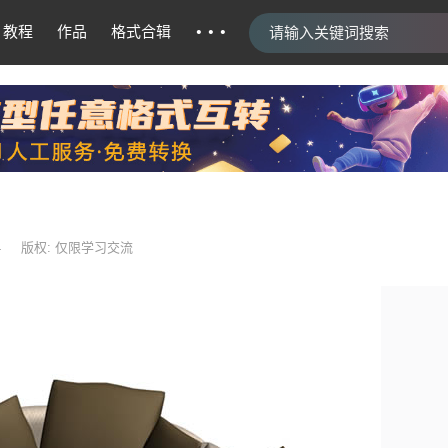
···
教程
作品
格式合辑
4
版权: 仅限学习交流