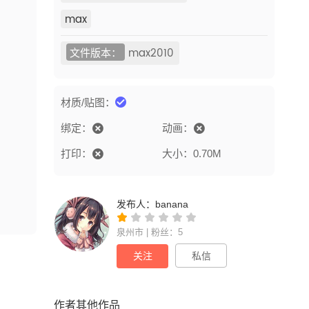
max
文件版本：
max2010
材质/贴图：
绑定：
动画：
打印：
大小：0.70M
发布人：
banana
泉州市 | 粉丝：5
关注
私信
作者其他作品