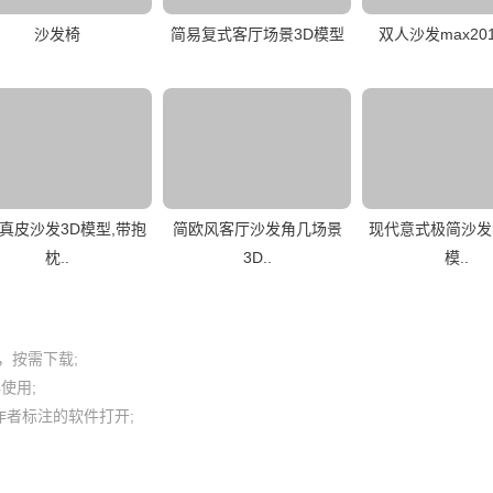
沙发椅
简易复式客厅场景3D模型
双人沙发max20
真皮沙发3D模型,带抱
简欧风客厅沙发角几场景
现代意式极简沙发bl
枕..
3D..
模..
按需下载;

用; 

者标注的软件打开;
