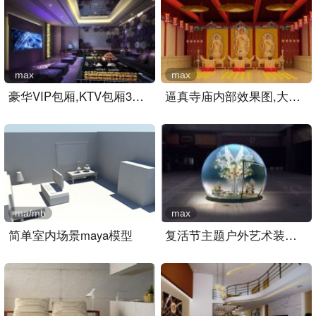
max
max
豪华VIP包厢,KTV包厢3D模型..
逼真寺庙内部效果图,大雄宝..
ma/mb
max
简单室内场景maya模型
复活节主题户外艺术装置,室..