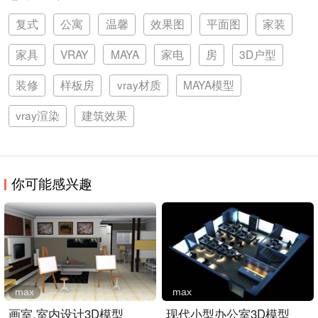
复式
公寓
温馨
效果图
平面图
家装
家具
VRAY
MAYA
家电
房
3D户型
装修
样板房
vray材质
MAYA模型
vray渲染
建筑效果
你可能感兴趣
max
max
画室,室内设计3D模型
现代小型办公室3D模型