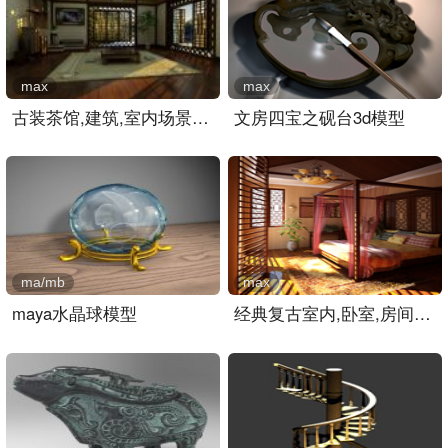
max
max
古装茶馆,建筑,室内场景ma..
文房四宝之砚台3d模型
ma/mb
max
maya水晶球模型
经典复古室内,卧室,房间3D..