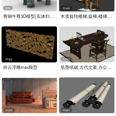
obj
max
青铜牛尊3D模型(实体扫描)..
木质旋转楼梯,旋梯,楼梯3D..
max
max
祥云浮雕max模型
笔墨纸砚,古代文案,办公桌..
max
max