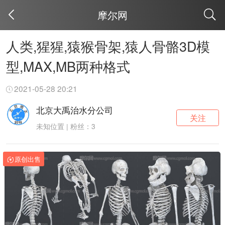
摩尔网
取消
人类,猩猩,猿猴骨架,猿人骨骼3D模
型,MAX,MB两种格式
2021-05-28 20:21
北京大禹治水分公司
关注
未知位置 | 粉丝：3
原创出售