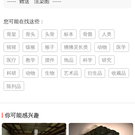
-----  赠送   渲染图  -----
您可能在找这些：
骨架
骨头
头骨
标本
骨骼
人类
猩猩
猿猴
猴子
狒狒灵长类
动物
医学
医疗
教学
摆件
饰品
科学
研究
科研
动物
生物
艺术品
衍生品
收藏品
陈列品
你可能感兴趣