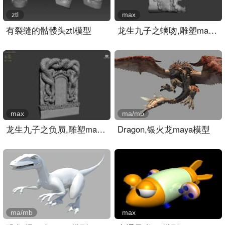
ztl
max
有裂缝的骷髅头ztl模型
龙生九子之螭吻,雕塑max3d..
max
ma/mb
龙生九子之负屃,雕塑max3d..
Dragon,银火龙maya模型
ma/mb
max