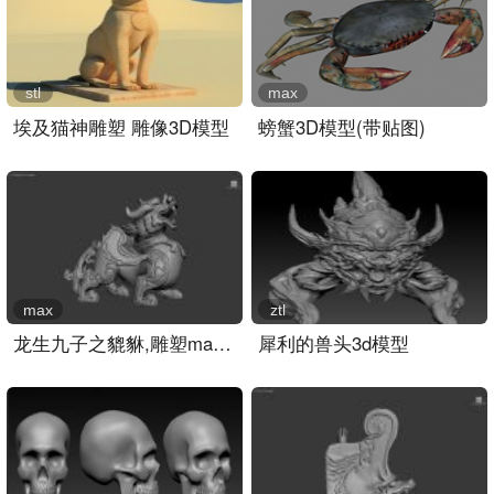
stl
max
埃及猫神雕塑 雕像3D模型
螃蟹3D模型(带贴图)
max
ztl
龙生九子之貔貅,雕塑max3d..
犀利的兽头3d模型