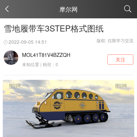
摩尔网
取消
雪地履带车3STEP格式图纸
版权: 仅限学习交流
2022-09-05 14:51
MOL41T81V4BZZQH
关注
未知位置 | 粉丝：0