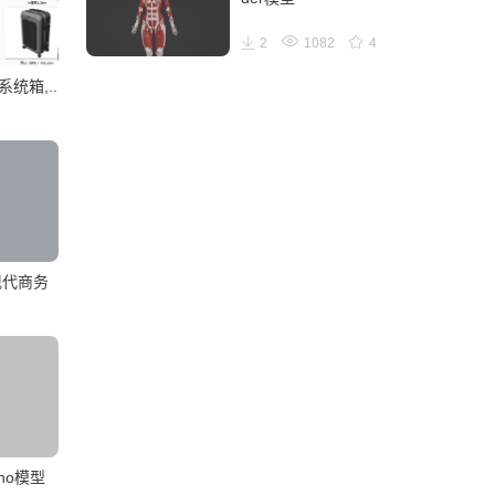
2
1082
4
统箱,..
现代商务
no模型