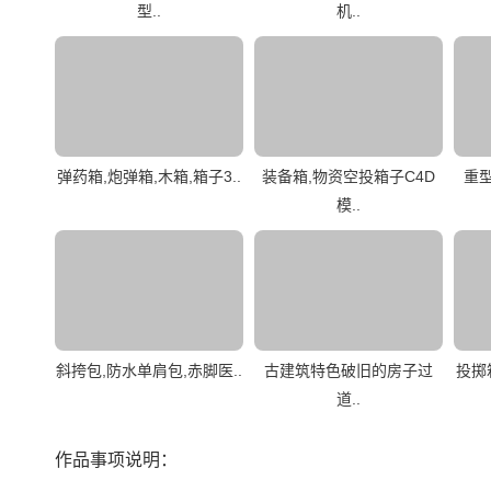
型..
机..
弹药箱,炮弹箱,木箱,箱子3..
装备箱,物资空投箱子C4D
重
模..
斜挎包,防水单肩包,赤脚医..
古建筑特色破旧的房子过
投掷
道..
作品事项说明：