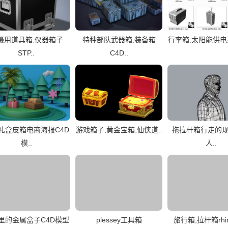
摄用道具箱,仪器箱子
特种部队武器箱,装备箱
行李箱,太阳能供电系
STP..
C4D..
礼盒皮箱电商海报C4D
游戏箱子,黄金宝箱,仙侠道..
拖拉杆箱行走的
模..
人..
里的金属盒子C4D模型
plessey工具箱
旅行箱,拉杆箱rhi