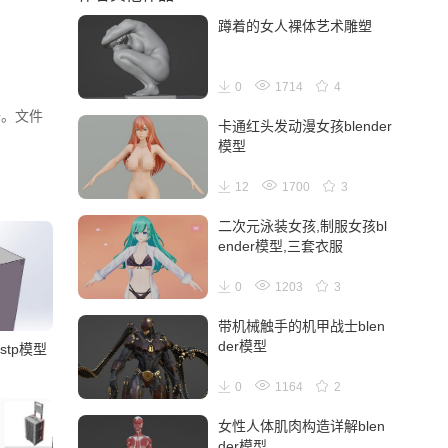
蹲着的女人裸体艺术雕塑
0
1714
4
开。文件
卡通红头发动漫女孩blender
模型
12
1700
3
二次元泳装女孩,制服女孩bl
ender模型,三套衣服
0
1203
3
带机械触手的机甲战士blen
der模型
tp模型
0
1164
2
女性人体肌肉构造详解blen
der模型