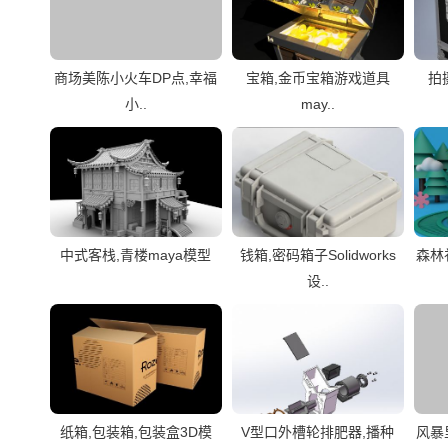
商场美陈小火车DP点,幸福
宝箱,金币宝箱游戏道具
拍
小..
may..
中式客栈,青楼maya模型
钱箱,密码箱子Solidworks
森林
设..
纸箱,包装箱,包装盒3D模
V型口外槽轮排肥器,播种
风暴