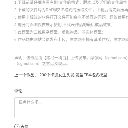
1.下载前请仔细查看右侧-文件的格式，版本以及详细的文件属性，
2.下载的文件均为RAR或ZIP格式的压缩文件，下载后请先解压再使
3.使用非标注的软件打开文件可能会有不兼容的问题，建议使用作
4.部分封面图仅做展示使用,不代表作品的最后成品效果;

5.此模型为三维数字模型，虚拟物品，非实体模型;

声明：该作品由【踏尽一树白】上传发布。摩尔网（cgmol.c
（cgmol.com）之意见及观点。
上一个作品：
200个卡通女生头发,发型FBX格式模型
评论
表情