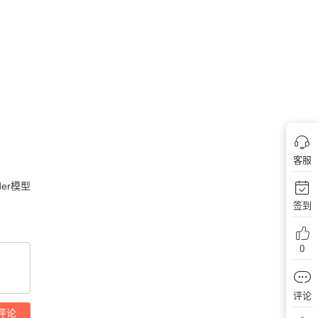
客服
er模型
签到
0
评论
评论