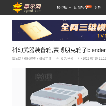
模型库
原创模型
专栏
科幻武器装备箱,赛博朋克箱子blende
摩尔网
/
机械模型
/
机械工具
报错/举报
2023-07-30 21:1