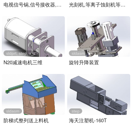
电视信号锅,信号接收器,屋..
光刻机,等离子蚀刻机等芯片..
sldprt, step, x_t
sldasm
N20减速电机三维
旋转升降装置
sldasm
step
阶梯式整列送上料机
海天注塑机-160T