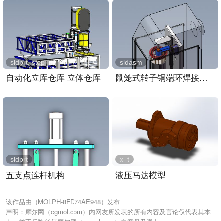
sldprt, step
sldasm
自动化立库仓库 立体仓库
鼠笼式转子铜端环焊接装置..
sldprt
x_t
五支点连杆机构
液压马达模型
该作品由（MOLPH-8FD74AE948）发布
声明：摩尔网（cgmol.com）内网友所发表的所有内容及言论仅代表其本