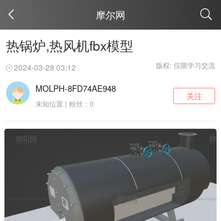
摩尔网
取消
热锅炉,热风机fbx模型
版权: 仅限学习交流
2024-03-28 03:12
MOLPH-8FD74AE948
关注
未知位置 | 粉丝：0