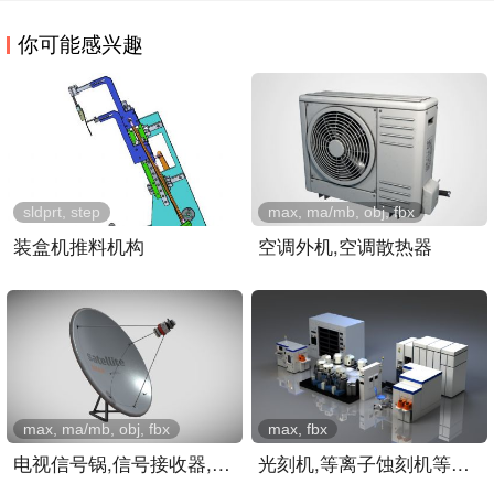
你可能感兴趣
sldprt, step
max, ma/mb, obj, fbx
装盒机推料机构
空调外机,空调散热器
max, ma/mb, obj, fbx
max, fbx
电视信号锅,信号接收器,屋..
光刻机,等离子蚀刻机等芯片..