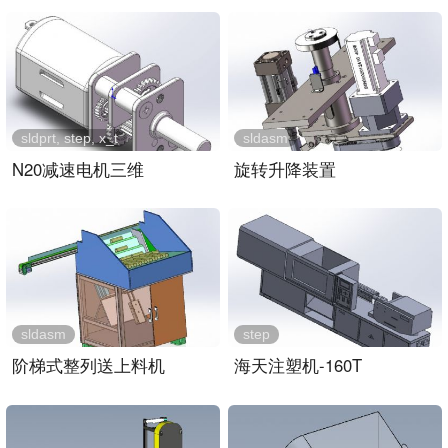
sldprt, step, x_t
sldasm
N20减速电机三维
旋转升降装置
sldasm
step
阶梯式整列送上料机
海天注塑机-160T