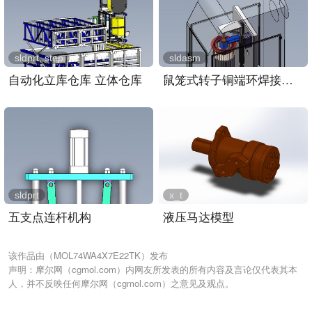
sldprt, step
sldasm
自动化立库仓库 立体仓库
鼠笼式转子铜端环焊接装置..
sldprt
x_t
五支点连杆机构
液压马达模型
该作品由（MOL74WA4X7E22TK）发布
声明：摩尔网（cgmol.com）内网友所发表的所有内容及言论仅代表其本
人，并不反映任何摩尔网（cgmol.com）之意见及观点。