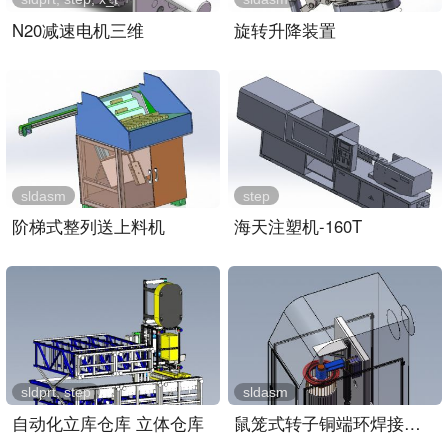
N20减速电机三维
旋转升降装置
sldasm
step
阶梯式整列送上料机
海天注塑机-160T
sldprt, step
sldasm
自动化立库仓库 立体仓库
鼠笼式转子铜端环焊接装置..