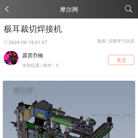
摩尔网
取消
极耳裁切焊接机
版权: 仅限学习交流
2024-06-18 01:07
霹雳乔橋
关注
未知位置 | 粉丝：0