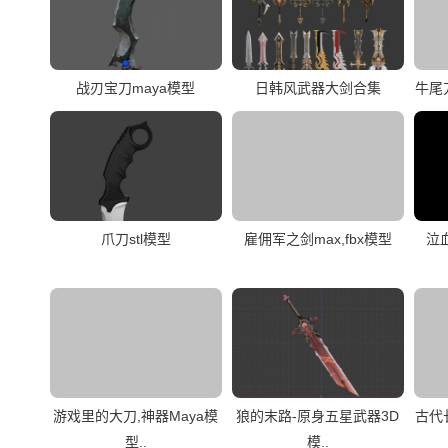
战刃宝刀maya模型
日韩风武器大剑合集
牛尾
爪刀stl模型
雇佣军之剑max,fbx模型
泣
游戏里的大刀,神器Maya模
狼的末路-原身五星武器3D
古代
型..
模..