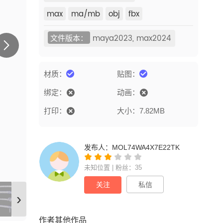
max
ma/mb
obj
fbx
文件版本：
maya2023, max2024
材质：
贴图：
绑定：
动画：
打印：
大小：7.82MB
发布人：
MOL74WA4X7E22TK
未知位置 | 粉丝：35
关注
私信
›
作者其他作品