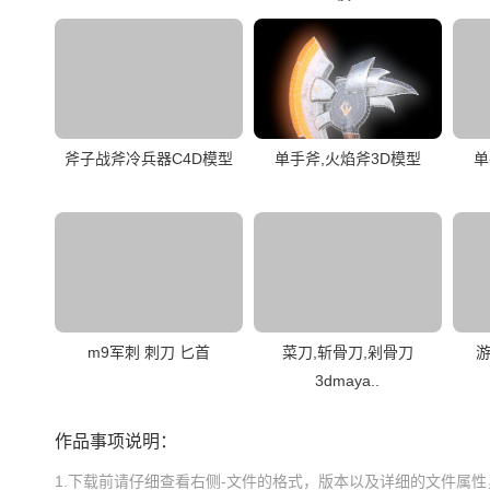
斧子战斧冷兵器C4D模型
单手斧,火焰斧3D模型
单
m9军刺 刺刀 匕首
菜刀,斩骨刀,剁骨刀
游
3dmaya..
作品事项说明：
1.下载前请仔细查看右侧-文件的格式，版本以及详细的文件属性，