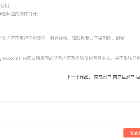
用; 

者标注的软件打开;

（cgmol.com）内网友所发表的所有内容及言论仅代表其本人，并不反映任
下一个作品：
南岛恐鸟 南岛巨恐鸟 
发表