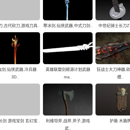
刀,古代砍刀,游戏刀具..
寒冰剑,仙侠武器,中式刀剑..
中世纪骑士长刀Z
血剑,仙侠武器,冷兵器
英雄联盟剑姬源计划武器
狂战士大刀神器,砍
3D..
ma..
模..
长剑 游戏宝剑 玄幻宝..
利维坦斧,战斧,斧子,游戏
护盾 木盾
武..