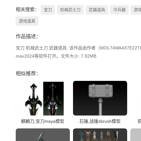
相关搜索：
宝刀
机械武士刀
武器道具
冷兵器
游
游戏道具
作品描述：
宝刀 机械武士刀 武器道具, 该作品由作者（MOL74WA4X7E22TK）上传
max2024等软件打开。文件大小: 7.82MB
相似推荐：
麒麟刀,宝刀maya模型
石锤,战锤zbrush模型