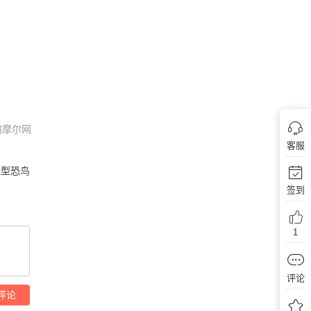
何摩尔网
客服
巨型恐鸟
签到
1
评论
评论