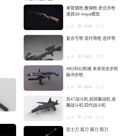
单管猎枪,散弹枪,老式步枪
道具3d maya模型
0
2038
2
复合弓弩 现代弩枪 连环弩
0
1907
2
AR2科幻枪械 未来突击步枪
脉冲步枪
0
1896
2
苏47战斗机,前掠翼战机,金
雕战斗机,四代战斗机
具
0
1778
2
武士刀 苗刀 唐刀 陌刀