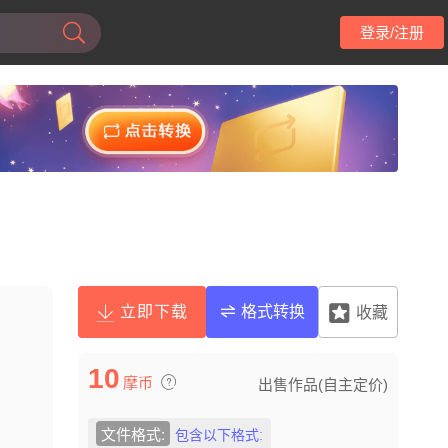
登录/注册
立即下载
格式转换
收藏
10
摩币
出售作品(自主定价)
文件格式:
包含以下格式: