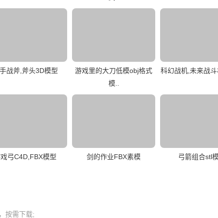
手战斧,斧头3D模型
游戏里的大刀低模obj格式
科幻战机,未来战斗机
模..
戏弓C4D,FBX模型
剑的作业FBX素模
弓箭组合stl
按需下载;
