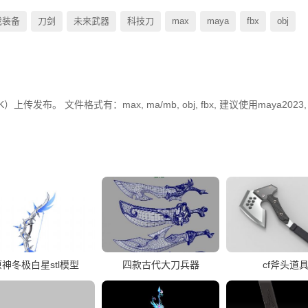
戏装备
刀剑
未来武器
科技刀
max
maya
fbx
obj
发布。 文件格式有：max, ma/mb, obj, fbx, 建议使用maya2023, 
原神冬极白星stl模型
四款古代大刀兵器
cf斧头道