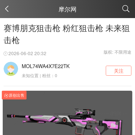
摩尔网
取消
赛博朋克狙击枪 粉红狙击枪 未来狙
击枪
版权: 不限用途
2026-06-02 20:32
MOL74WA4X7E22TK
关注
未知位置 | 粉丝：0
原创出售