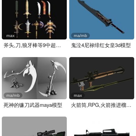
max
ma/mb
斧头,刀,狼牙棒等9中超酷武..
鬼泣4尼禄绯红女皇3d模型
ma/mb
max
死神的镰刀武器maya模型
火箭筒,RPG,火箭推进榴弹,..