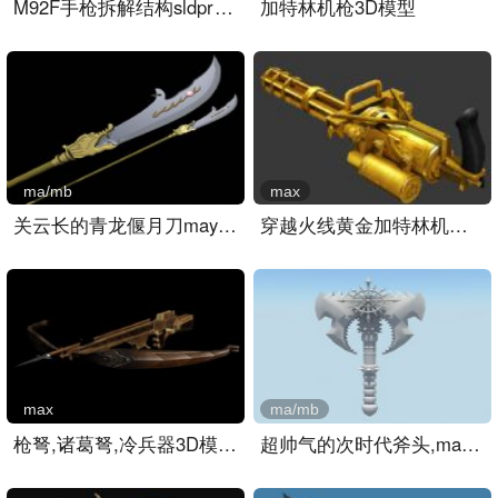
M92F手枪拆解结构sldprt模..
加特林机枪3D模型
ma/mb
max
关云长的青龙偃月刀maya模..
穿越火线黄金加特林机关枪..
max
ma/mb
枪弩,诸葛弩,冷兵器3D模型..
超帅气的次时代斧头,maya武..