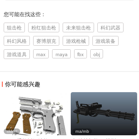
您可能在找这些：
狙击枪
粉红狙击枪
未来狙击枪
科幻武器
科幻风格
赛博朋克
游戏枪械
游戏装备
游戏道具
max
maya
fbx
obj
你可能感兴趣
sldprt
ma/mb