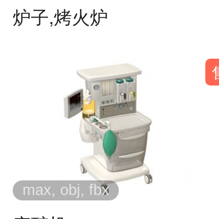
炉子,烤火炉
max, obj, fbx