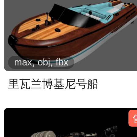
max, obj, fbx
里瓦兰博基尼号船